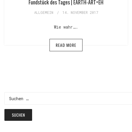
Fundstück des Tages | EARTH-ART=EH
ALLGEMEIN
/
14. NOVEMBER 2017
Wie wahr….
READ MORE
Suchen
nach: