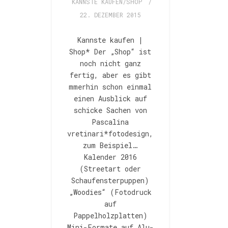
KANNSTE KAUFEN/SHOP
/
22. DEZEMBER 2015
Kannste kaufen |
Shop* Der „Shop“ ist
noch nicht ganz
fertig, aber es gibt
mmerhin schon einmal
einen Ausblick auf
schicke Sachen von
Pascalina
vretinari*fotodesign,
zum Beispiel…
Kalender 2016
(Streetart oder
Schaufensterpuppen)
„Woodies“ (Fotodruck
auf
Pappelholzplatten)
Mini-Formate auf Alu-