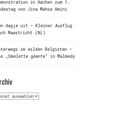
emonstration in Aachen zum 1.
odestag von Jina Mahsa Amini
en dagje uit – Kleiner Ausflug
ach Maastricht (NL)
nterwegs im wilden Belgistan –
as „Omelette géante“ in Malmedy
rchiv
rchiv