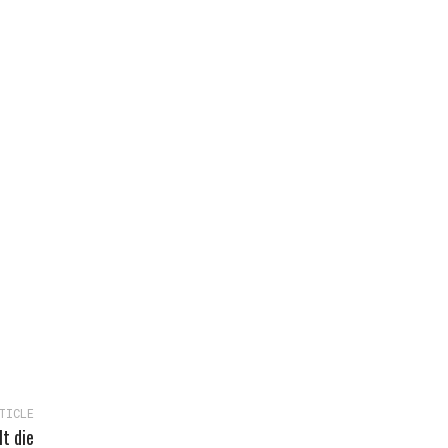
TICLE
t die