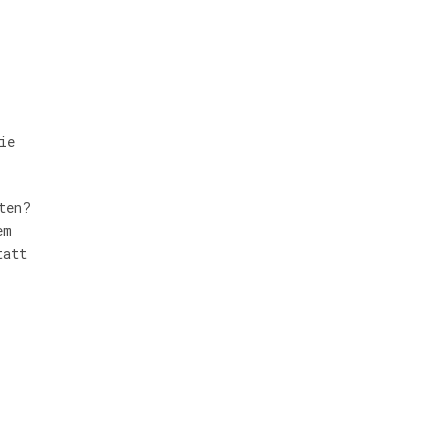
ie
ten?
em
tatt